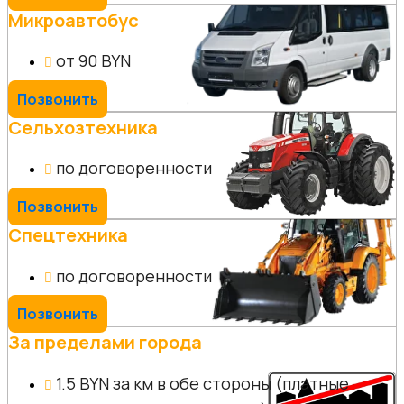
Микроавтобус
от 90 BYN
Позвонить
Сельхозтехника
по договоренности
Позвонить
Спецтехника
по договоренности
Позвонить
За пределами города
1.5 BYN за км в обе стороны (платные