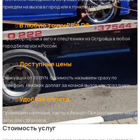
приедем на вызов в город или к пунктам пропуска.
В любую точку РБ и РФ
Транспортировка авто и спецтехники из Островца в любой
город Беларуси и России.
Доступные цены
Эвакуация от 70 BYN. Стоимость называем сразу по
телефону. Никаких доплат за ночной вызов или праздники.
Удобная оплата
Принимаем наличные, карты и безнал. Предоставляем чеки и
акты для страховой.
Стоимость услуг