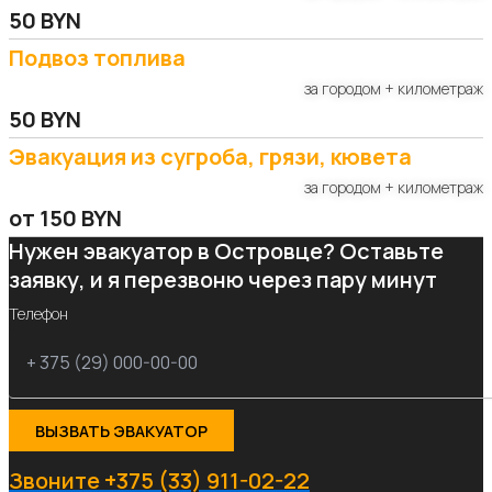
50 BYN
Подвоз топлива
за городом + километраж
50 BYN
Эвакуация из сугроба, грязи, кювета
за городом + километраж
от 150 BYN
Нужен эвакуатор в Островце? Оставьте
заявку, и я перезвоню через пару минут
Телефон
ВЫЗВАТЬ ЭВАКУАТОР
Звоните +375 (33) 911-02-22