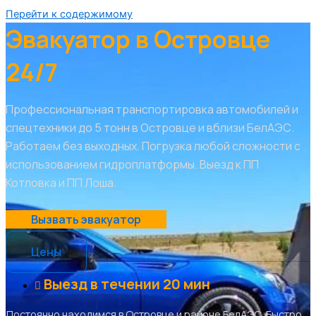
Перейти к содержимому
Эвакуатор в Островце
24/7
Профессиональная транспортировка автомобилей и
спецтехники до 5 тонн в Островце и вблизи БелАЭС.
Работаем без выходных. Погрузка любой сложности с
использованием гидроплатформы. Выезд к ПП
Котловка и ПП Лоша.
Вызвать эвакуатор
Цены
Выезд в течении 20 мин
Постоянно находимся в Островце и районе БелАЭС. Быстро