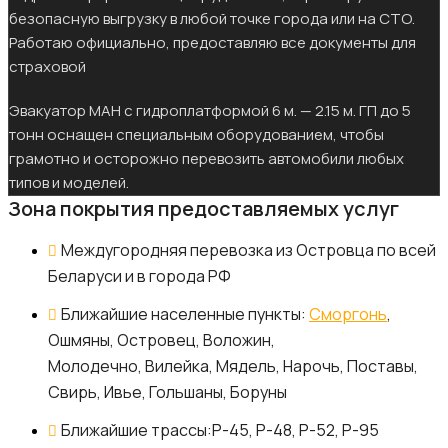
безопасную выгрузку в любой точке города или на СТО.
Работаю официально, предоставляю все документы для
страховой
Эвакуатор МАН с гидроплатформой 6 м. — 2.15 м. ГП до 5
тонн оснащен специальным оборудованием, чтобы
грамотно и осторожно перевозить автомобили любых
типов и моделей.
Зона покрытия предоставляемых услуг
Междугородняя перевозка из Островца по всей
Беларуси и в города РФ
Ближайшие населенные пункты:
Сморгонь
,
Ошмяны, Островец, Воложин,
Молодечно, Вилейка, Мядель, Нарочь, Поставы,
Свирь, Ивье, Гольшаны, Боруны
Ближайшие трассы:Р-45, Р-48, Р-52, Р-95