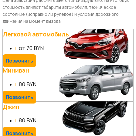
Цена эвакуации рассчитывается индивидуально. На итоговую
стоимость влияют габариты автомобиля, техническое
состояние (исправно ли рулевое) и условия дорожного
движения на момент вызова.
Легковой автомобиль
от 70 BYN
Позвонить
Минивэн
80 BYN
Позвонить
Джип
80 BYN
Позвонить